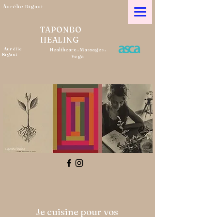
A
urélie Rigaut
TAPONBO
HEALING
A
urélie
Healthcare . Massages .
Rigaut
Yoga
Je cuisine pour vos