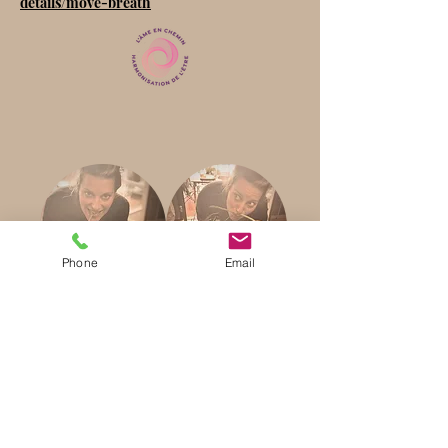
details/move-breath
Phone
Email