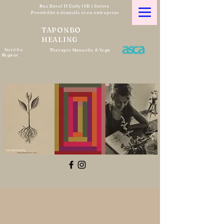
Rue Davel 11 Cully (VD ) Suisse
Possibilité à domicile et en entreprise
TAPONBO
HEALING
Aurélie
Thérapie Manuelle & Yoga
Rigaut