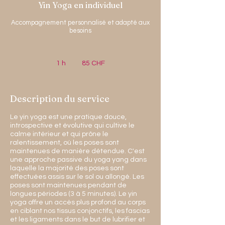
Yin Yoga en individuel
Accompagnement personnalisé et adapté aux
besoins
85
francs
1 h
1
85 CHF
suisses
Description du service
Le yin yoga est une pratique douce,
introspective et évolutive qui cultive le
calme intérieur et qui prône le
ralentissement, où les poses sont
maintenues de manière détendue. C'est
une approche passive du yoga yang dans
laquelle la majorité des poses sont
effectuées assis sur le sol ou allongé. Les
poses sont maintenues pendant de
longues périodes (3 à 5 minutes). Le yin
yoga offre un accès plus profond au corps
en ciblant nos tissus conjonctifs, les fascias
et les ligaments dans le but de lubrifier et