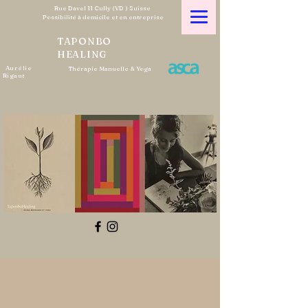
Rue Davel 11 Cully (VD ) Suisse
Possibilité à domicile et en entreprise
TAPONBO
HEALING
Aurélie
Thérapie Manuelle & Yoga
Rigaut